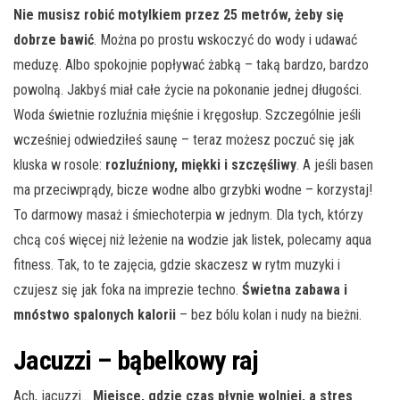
Nie musisz robić motylkiem przez 25 metrów, żeby się
dobrze bawić
. Można po prostu wskoczyć do wody i udawać
meduzę. Albo spokojnie popływać żabką – taką bardzo, bardzo
powolną. Jakbyś miał całe życie na pokonanie jednej długości.
Woda świetnie rozluźnia mięśnie i kręgosłup. Szczególnie jeśli
wcześniej odwiedziłeś saunę – teraz możesz poczuć się jak
kluska w rosole:
rozluźniony, miękki i szczęśliwy
. A jeśli basen
ma przeciwprądy, bicze wodne albo grzybki wodne – korzystaj!
To darmowy masaż i śmiechoterpia w jednym. Dla tych, którzy
chcą coś więcej niż leżenie na wodzie jak listek, polecamy aqua
fitness. Tak, to te zajęcia, gdzie skaczesz w rytm muzyki i
czujesz się jak foka na imprezie techno.
Świetna zabawa i
mnóstwo spalonych kalorii
– bez bólu kolan i nudy na bieżni.
Jacuzzi – bąbelkowy raj
Ach, jacuzzi…
Miejsce, gdzie czas płynie wolniej, a stres