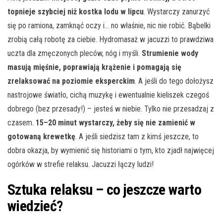
topnieje szybciej niż kostka lodu w lipcu
. Wystarczy zanurzyć
się po ramiona, zamknąć oczy i… no właśnie, nic nie robić. Bąbelki
zrobią całą robotę za ciebie. Hydromasaż w jacuzzi to prawdziwa
uczta dla zmęczonych pleców, nóg i myśli.
Strumienie wody
masują mięśnie, poprawiają krążenie i pomagają się
zrelaksować na poziomie eksperckim
. A jeśli do tego dołożysz
nastrojowe światło, cichą muzykę i ewentualnie kieliszek czegoś
dobrego (bez przesady!) – jesteś w niebie. Tylko nie przesadzaj z
czasem.
15–20 minut wystarczy, żeby się nie zamienić w
gotowaną krewetkę
. A jeśli siedzisz tam z kimś jeszcze, to
dobra okazja, by wymienić się historiami o tym, kto zjadł najwięcej
ogórków w strefie relaksu. Jacuzzi łączy ludzi!
Sztuka relaksu – co jeszcze warto
wiedzieć?