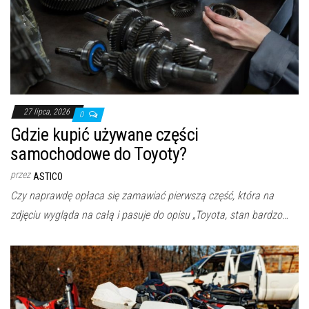
27 lipca, 2026
0
Gdzie kupić używane części
samochodowe do Toyoty?
przez
ASTICO
Czy naprawdę opłaca się zamawiać pierwszą część, która na
zdjęciu wygląda na całą i pasuje do opisu „Toyota, stan bardzo…