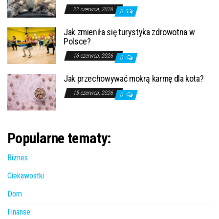
22 czerwca, 2026
0
Jak zmieniła się turystyka zdrowotna w
Polsce?
16 czerwca, 2026
0
Jak przechowywać mokrą karmę dla kota?
15 czerwca, 2026
0
Popularne tematy:
Biznes
Ciekawostki
Dom
Finanse