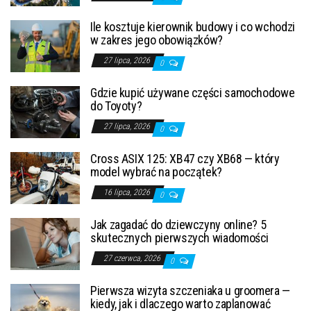
Ile kosztuje kierownik budowy i co wchodzi
w zakres jego obowiązków?
27 lipca, 2026
0
Gdzie kupić używane części samochodowe
do Toyoty?
27 lipca, 2026
0
Cross ASIX 125: XB47 czy XB68 — który
model wybrać na początek?
16 lipca, 2026
0
Jak zagadać do dziewczyny online? 5
skutecznych pierwszych wiadomości
27 czerwca, 2026
0
Pierwsza wizyta szczeniaka u groomera —
kiedy, jak i dlaczego warto zaplanować