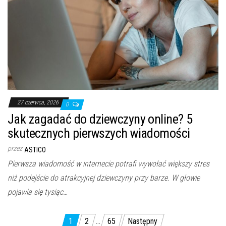
27 czerwca, 2026
0
Jak zagadać do dziewczyny online? 5
skutecznych pierwszych wiadomości
przez
ASTICO
Pierwsza wiadomość w internecie potrafi wywołać większy stres
niż podejście do atrakcyjnej dziewczyny przy barze. W głowie
pojawia się tysiąc…
Stronicowanie
1
2
…
65
Następny