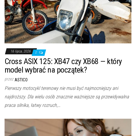
16 lipca, 2026
0
Cross ASIX 125: XB47 czy XB68 — który
model wybrać na początek?
przez
ASTICO
Pierwszy motocykl terenowy nie musi być najmocniejszy ani
najdroższy. Dla wielu osób znacznie ważniejsze są przewidywalna
praca silnika, łatwy rozruch,…