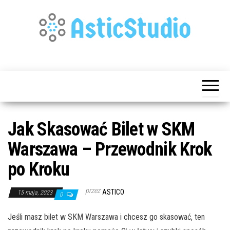
Przejdź
do
treści
Publikujemy
Astic
Dla
Studio
Każdego
Jak Skasować Bilet w SKM
Warszawa – Przewodnik Krok
po Kroku
przez
ASTICO
15 maja, 2023
0
Jeśli masz bilet w SKM Warszawa i chcesz go skasować, ten