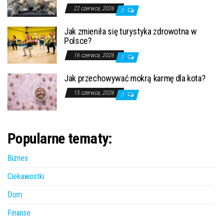
22 czerwca, 2026
0
Jak zmieniła się turystyka zdrowotna w
Polsce?
16 czerwca, 2026
0
Jak przechowywać mokrą karmę dla kota?
15 czerwca, 2026
0
Popularne tematy:
Biznes
Ciekawostki
Dom
Finanse