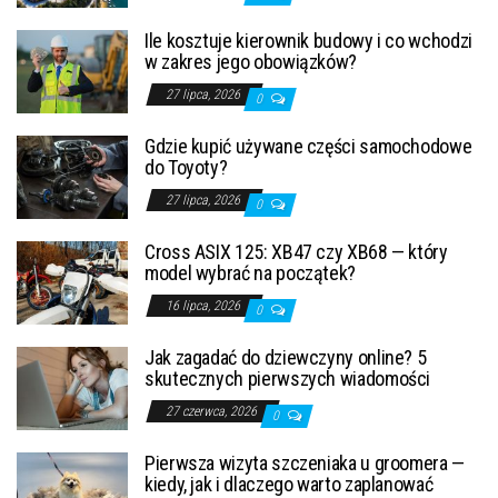
Ile kosztuje kierownik budowy i co wchodzi
w zakres jego obowiązków?
27 lipca, 2026
0
Gdzie kupić używane części samochodowe
do Toyoty?
27 lipca, 2026
0
Cross ASIX 125: XB47 czy XB68 — który
model wybrać na początek?
16 lipca, 2026
0
Jak zagadać do dziewczyny online? 5
skutecznych pierwszych wiadomości
27 czerwca, 2026
0
Pierwsza wizyta szczeniaka u groomera —
kiedy, jak i dlaczego warto zaplanować