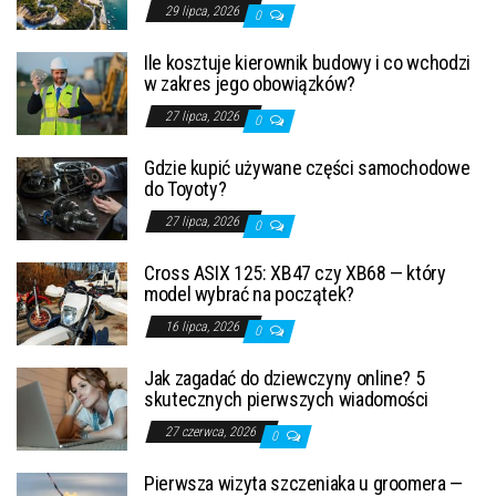
29 lipca, 2026
0
Ile kosztuje kierownik budowy i co wchodzi
w zakres jego obowiązków?
27 lipca, 2026
0
Gdzie kupić używane części samochodowe
do Toyoty?
27 lipca, 2026
0
Cross ASIX 125: XB47 czy XB68 — który
model wybrać na początek?
16 lipca, 2026
0
Jak zagadać do dziewczyny online? 5
skutecznych pierwszych wiadomości
27 czerwca, 2026
0
Pierwsza wizyta szczeniaka u groomera —