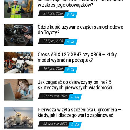
w zakres jego obowiązków?
27 lipca, 2026
0
Gdzie kupić używane części samochodowe
do Toyoty?
27 lipca, 2026
0
Cross ASIX 125: XB47 czy XB68 — który
model wybrać na początek?
16 lipca, 2026
0
Jak zagadać do dziewczyny online? 5
skutecznych pierwszych wiadomości
27 czerwca, 2026
0
Pierwsza wizyta szczeniaka u groomera —
kiedy, jak i dlaczego warto zaplanować
22 czerwca, 2026
0