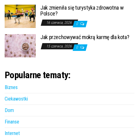
Jak zmieniła się turystyka zdrowotna w
Polsce?
16 czerwca, 2026
0
Jak przechowywać mokrą karmę dla kota?
15 czerwca, 2026
0
Popularne tematy:
Biznes
Ciekawostki
Dom
Finanse
Internet