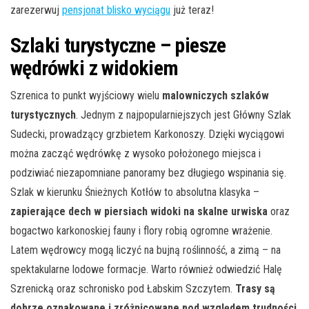
zarezerwuj
pensjonat blisko wyciągu
już teraz!
Szlaki turystyczne – piesze
wędrówki z widokiem
Szrenica to punkt wyjściowy wielu
malowniczych szlaków
turystycznych
. Jednym z najpopularniejszych jest Główny Szlak
Sudecki, prowadzący grzbietem Karkonoszy. Dzięki wyciągowi
można zacząć wędrówkę z wysoko położonego miejsca i
podziwiać niezapomniane panoramy bez długiego wspinania się.
Szlak w kierunku Śnieżnych Kotłów to absolutna klasyka –
zapierające dech w piersiach widoki na skalne urwiska
oraz
bogactwo karkonoskiej fauny i flory robią ogromne wrażenie.
Latem wędrowcy mogą liczyć na bujną roślinność, a zimą – na
spektakularne lodowe formacje. Warto również odwiedzić Halę
Szrenicką oraz schronisko pod Łabskim Szczytem.
Trasy są
dobrze oznakowane i zróżnicowane pod względem trudności
,