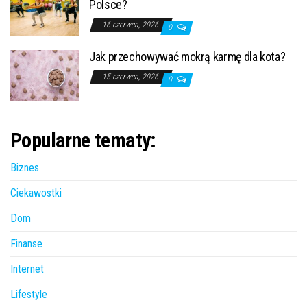
Polsce?
16 czerwca, 2026
0
Jak przechowywać mokrą karmę dla kota?
15 czerwca, 2026
0
Popularne tematy:
Biznes
Ciekawostki
Dom
Finanse
Internet
Lifestyle