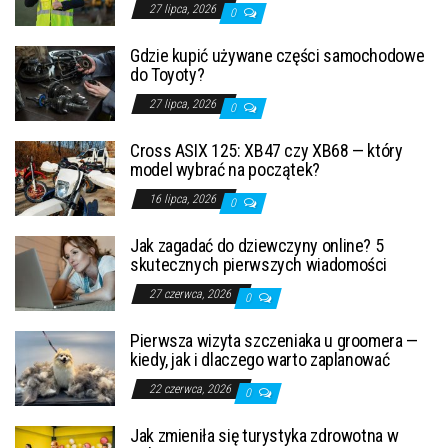
27 lipca, 2026
0
Gdzie kupić używane części samochodowe
do Toyoty?
27 lipca, 2026
0
Cross ASIX 125: XB47 czy XB68 — który
model wybrać na początek?
16 lipca, 2026
0
Jak zagadać do dziewczyny online? 5
skutecznych pierwszych wiadomości
27 czerwca, 2026
0
Pierwsza wizyta szczeniaka u groomera —
kiedy, jak i dlaczego warto zaplanować
22 czerwca, 2026
0
Jak zmieniła się turystyka zdrowotna w