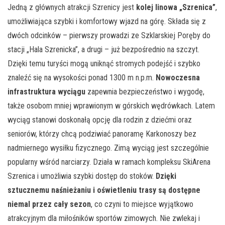
Jedną z głównych atrakcji Szrenicy jest
kolej linowa „Szrenica”
,
umożliwiająca szybki i komfortowy wjazd na górę. Składa się z
dwóch odcinków – pierwszy prowadzi ze Szklarskiej Poręby do
stacji „Hala Szrenicka”, a drugi – już bezpośrednio na szczyt.
Dzięki temu turyści mogą uniknąć stromych podejść i szybko
znaleźć się na wysokości ponad 1300 m n.p.m.
Nowoczesna
infrastruktura wyciągu
zapewnia bezpieczeństwo i wygodę,
także osobom mniej wprawionym w górskich wędrówkach. Latem
wyciąg stanowi doskonałą opcję dla rodzin z dziećmi oraz
seniorów, którzy chcą podziwiać panoramę Karkonoszy bez
nadmiernego wysiłku fizycznego. Zimą wyciąg jest szczególnie
popularny wśród narciarzy. Działa w ramach kompleksu SkiArena
Szrenica i umożliwia szybki dostęp do stoków.
Dzięki
sztucznemu naśnieżaniu i oświetleniu trasy są dostępne
niemal przez cały sezon
, co czyni to miejsce wyjątkowo
atrakcyjnym dla miłośników sportów zimowych. Nie zwlekaj i