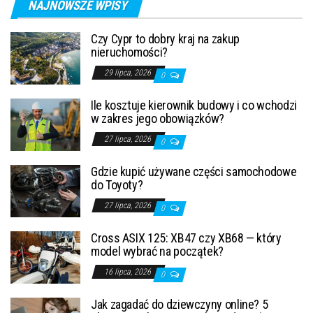
NAJNOWSZE WPISY
Czy Cypr to dobry kraj na zakup
nieruchomości?
29 lipca, 2026
0
Ile kosztuje kierownik budowy i co wchodzi
w zakres jego obowiązków?
27 lipca, 2026
0
Gdzie kupić używane części samochodowe
do Toyoty?
27 lipca, 2026
0
Cross ASIX 125: XB47 czy XB68 — który
model wybrać na początek?
16 lipca, 2026
0
Jak zagadać do dziewczyny online? 5