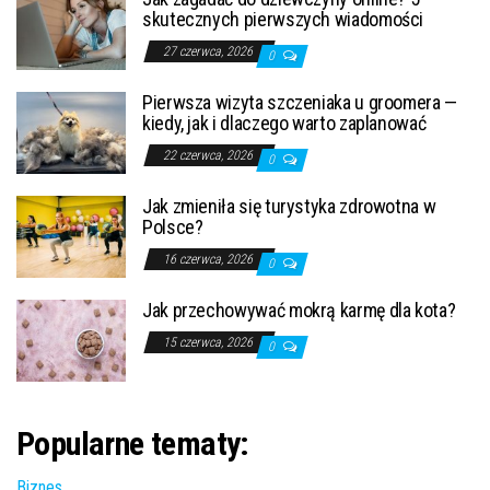
skutecznych pierwszych wiadomości
27 czerwca, 2026
0
Pierwsza wizyta szczeniaka u groomera —
kiedy, jak i dlaczego warto zaplanować
22 czerwca, 2026
0
Jak zmieniła się turystyka zdrowotna w
Polsce?
16 czerwca, 2026
0
Jak przechowywać mokrą karmę dla kota?
15 czerwca, 2026
0
Popularne tematy:
Biznes