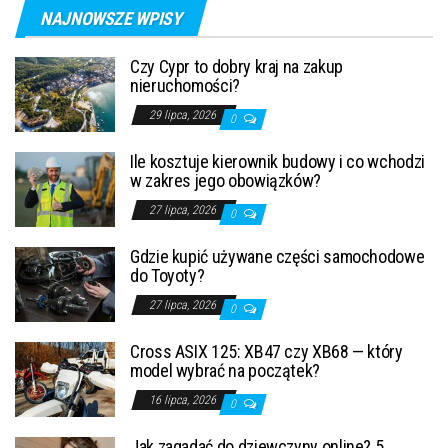
NAJNOWSZE WPISY
Czy Cypr to dobry kraj na zakup
nieruchomości?
29 lipca, 2026
0
Ile kosztuje kierownik budowy i co wchodzi
w zakres jego obowiązków?
27 lipca, 2026
0
Gdzie kupić używane części samochodowe
do Toyoty?
27 lipca, 2026
0
Cross ASIX 125: XB47 czy XB68 — który
model wybrać na początek?
16 lipca, 2026
0
Jak zagadać do dziewczyny online? 5