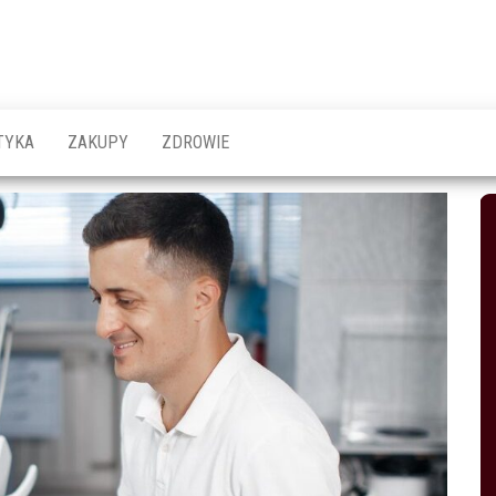
emy
o
TYKA
ZAKUPY
ZDROWIE