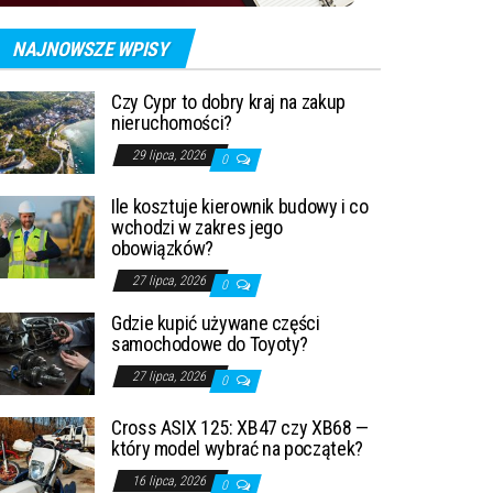
NAJNOWSZE WPISY
Czy Cypr to dobry kraj na zakup
nieruchomości?
29 lipca, 2026
0
Ile kosztuje kierownik budowy i co
wchodzi w zakres jego
obowiązków?
27 lipca, 2026
0
Gdzie kupić używane części
samochodowe do Toyoty?
27 lipca, 2026
0
Cross ASIX 125: XB47 czy XB68 —
który model wybrać na początek?
16 lipca, 2026
0