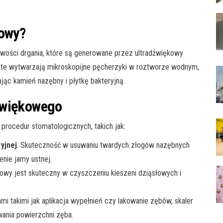
kowy?
iwości drgania, które są generowane przez ultradźwiękowy
a te wytwarzają mikroskopijne pęcherzyki w roztworze wodnym,
jąc kamień nazębny i płytkę bakteryjną.
źwiękowego
rocedur stomatologicznych, takich jak:
yjnej
: Skuteczność w usuwaniu twardych złogów nazębnych
enie jamy ustnej.
ękowy jest skuteczny w czyszczeniu kieszeni dziąsłowych i
mi takimi jak aplikacja wypełnień czy lakowanie zębów, skaler
ania powierzchni zęba.