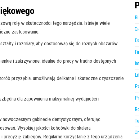
P
więkowego
Bi
ową rolę w skuteczności tego narzędzia. Istnieje wiele
Ci
iczne zastosowanie:
D
kształty i rozmiary, aby dostosować się do różnych obszarów
Fi
Cienkie i zakrzywione, idealne do pracy w trudno dostępnych
In
Li
horób przyzębia, umożliwiają delikatne i skuteczne czyszczenie
P
P
iezbędna dla zapewnienia maksymalnej wydajności i
R
w nowoczesnym gabinecie dentystycznym, oferując
Tu
osowań. Wysokiej jakości końcówki do skalera
U
 precyzję zabiegów. Regularne korzystanie z tego urządzenia