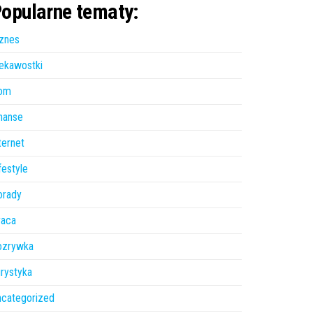
opularne tematy:
znes
ekawostki
om
nanse
ternet
festyle
orady
raca
ozrywka
rystyka
ncategorized