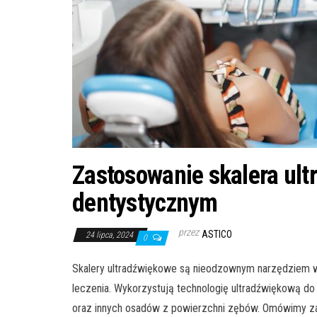
Zastosowanie skalera ul
dentystycznym
przez
ASTICO
24 lipca, 2024
0
Skalery ultradźwiękowe są nieodzownym narzędziem w 
leczenia. Wykorzystują technologię ultradźwiękową do
oraz innych osadów z powierzchni zębów. Omówimy za