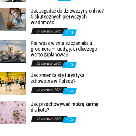
Jak zagadać do dziewczyny online?
5 skutecznych pierwszych
wiadomości
27 czerwca, 2026
0
Pierwsza wizyta szczeniaka u
groomera — kiedy, jak i dlaczego
warto zaplanować
22 czerwca, 2026
0
Jak zmieniła się turystyka
zdrowotna w Polsce?
16 czerwca, 2026
0
Jak przechowywać mokrą karmę
dla kota?
15 czerwca, 2026
0