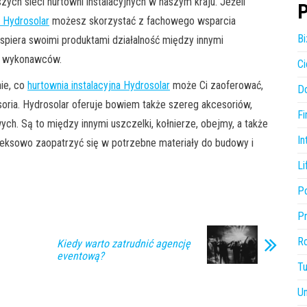
zych sieci hurtowni instalacyjnych w naszym kraju. Jeżeli
P
a Hydrosolar
możesz skorzystać z fachowego wsparcia
Bi
wspiera swoimi produktami działalność między innymi
ch wykonawców.
Ci
ie, co
hurtownia instalacyjna Hydrosolar
może Ci zaoferować,
D
cesoria. Hydrosolar oferuje bowiem także szereg akcesoriów,
Fi
ch. Są to między innymi uszczelki, kołnierze, obejmy, a także
In
eksowo zaopatrzyć się w potrzebne materiały do budowy i
Li
P
P
R
Kiedy warto zatrudnić agencję
eventową?
Tu
U