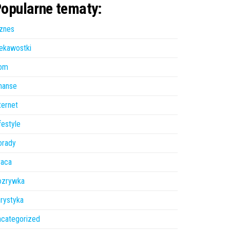
opularne tematy:
znes
ekawostki
om
nanse
ternet
festyle
orady
raca
ozrywka
rystyka
ncategorized