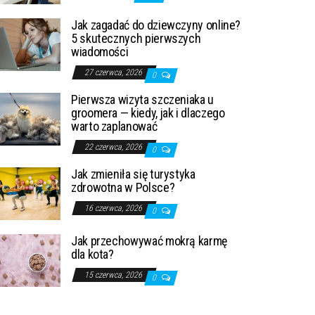
Jak zagadać do dziewczyny online?
5 skutecznych pierwszych
wiadomości
27 czerwca, 2026
0
Pierwsza wizyta szczeniaka u
groomera — kiedy, jak i dlaczego
warto zaplanować
22 czerwca, 2026
0
Jak zmieniła się turystyka
zdrowotna w Polsce?
16 czerwca, 2026
0
Jak przechowywać mokrą karmę
dla kota?
15 czerwca, 2026
0