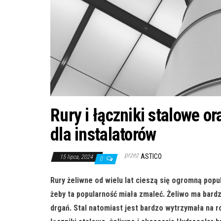
Rury i łączniki stalowe o
dla instalatorów
przez
ASTICO
15 lipca, 2024
0
Rury żeliwne od wielu lat cieszą się ogromną popu
żeby ta popularność miała zmaleć. Żeliwo ma bard
drgań. Stal natomiast jest bardzo wytrzymała na ro