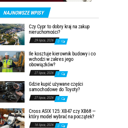
NAJNOWSZE WPISY
Czy Cypr to dobry kraj na zakup
nieruchomości?
29 lipca, 2026
0
Ile kosztuje kierownik budowy i co
wchodzi w zakres jego
obowiązków?
27 lipca, 2026
0
Gdzie kupić używane części
samochodowe do Toyoty?
27 lipca, 2026
0
Cross ASIX 125: XB47 czy XB68 —
który model wybrać na początek?
16 lipca, 2026
0