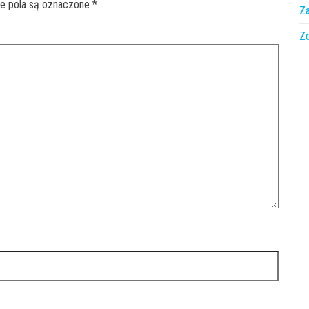
 pola są oznaczone
*
Z
Z