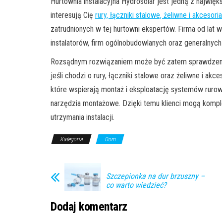
Hurtownia instalacyjna Hydrosolar jest jedną z najwięks
interesują Cię
rury, łączniki stalowe, żeliwne i akcesori
zatrudnionych w tej hurtowni ekspertów. Firma od lat 
instalatorów, firm ogólnobudowlanych oraz generalny
Rozsądnym rozwiązaniem może być zatem sprawdzen
jeśli chodzi o rury, łączniki stalowe oraz żeliwne i ak
które wspierają montaż i eksploatację systemów rurowy
narzędzia montażowe. Dzięki temu klienci mogą kompl
utrzymania instalacji.
Kategoria
Dom
Szczepionka na dur brzuszny –
co warto wiedzieć?
Dodaj komentarz