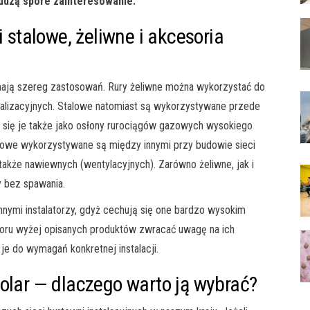
 budzą spore zainteresowanie.
 stalowe, żeliwne i akcesoria
r mają szereg zastosowań. Rury żeliwne można wykorzystać do
alizacyjnych. Stalowe natomiast są wykorzystywane przede
się je także jako osłony rurociągów gazowych wysokiego
stalowe wykorzystywane są między innymi przy budowie sieci
także nawiewnych (wentylacyjnych). Zarówno żeliwne, jak i
y bez spawania.
nnymi instalatorzy, gdyż cechują się one bardzo wysokim
oru wyżej opisanych produktów zwracać uwagę na ich
e do wymagań konkretnej instalacji.
olar — dlaczego warto ją wybrać?