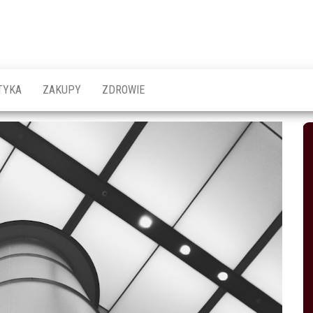
emy
o
TYKA
ZAKUPY
ZDROWIE