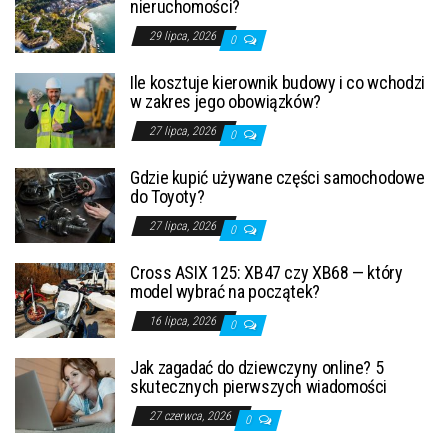
nieruchomości?
29 lipca, 2026
0
Ile kosztuje kierownik budowy i co wchodzi
w zakres jego obowiązków?
27 lipca, 2026
0
Gdzie kupić używane części samochodowe
do Toyoty?
27 lipca, 2026
0
Cross ASIX 125: XB47 czy XB68 — który
model wybrać na początek?
16 lipca, 2026
0
Jak zagadać do dziewczyny online? 5
skutecznych pierwszych wiadomości
27 czerwca, 2026
0