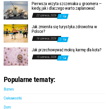
Pierwsza wizyta szczeniaka u groomera —
kiedy, jak i dlaczego warto zaplanować
22 czerwca, 2026
0
Jak zmieniła się turystyka zdrowotna w
Polsce?
16 czerwca, 2026
0
Jak przechowywać mokrą karmę dla kota?
15 czerwca, 2026
0
Popularne tematy:
Biznes
Ciekawostki
Dom