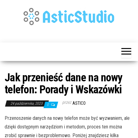
Przejdź
do
treści
Publikujemy
Astic
Dla
Studio
Każdego
Jak przenieść dane na nowy
telefon: Porady i Wskazówki
przez
ASTICO
24 października, 2023
0
Przenoszenie danych na nowy telefon może być wyzwaniem, ale
dzięki dostępnym narzędziom i metodom, proces ten można
zrobić sprawnie i bezproblemowo. Poniżej znajdziesz kilka