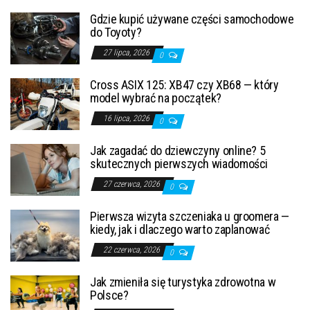
Gdzie kupić używane części samochodowe
do Toyoty?
27 lipca, 2026
0
Cross ASIX 125: XB47 czy XB68 — który
model wybrać na początek?
16 lipca, 2026
0
Jak zagadać do dziewczyny online? 5
skutecznych pierwszych wiadomości
27 czerwca, 2026
0
Pierwsza wizyta szczeniaka u groomera —
kiedy, jak i dlaczego warto zaplanować
22 czerwca, 2026
0
Jak zmieniła się turystyka zdrowotna w
Polsce?