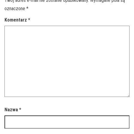
Twój adres e-mail nie zostanie opublikowany.
Wymagane pola są
oznaczone
*
Komentarz
*
Nazwa
*