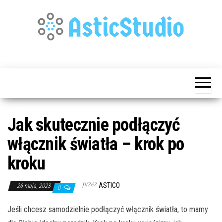
Przejdź
do
treści
Publikujemy
Astic
Dla
Studio
Każdego
Jak skutecznie podłączyć
włącznik światła – krok po
kroku
przez
ASTICO
26 maja, 2023
0
Jeśli chcesz samodzielnie podłączyć włącznik światła, to mamy