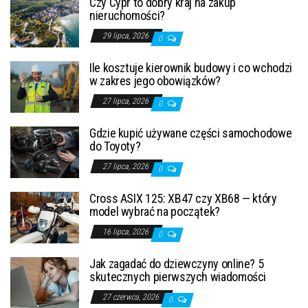
Czy Cypr to dobry kraj na zakup
nieruchomości?
29 lipca, 2026
0
Ile kosztuje kierownik budowy i co wchodzi
w zakres jego obowiązków?
27 lipca, 2026
0
Gdzie kupić używane części samochodowe
do Toyoty?
27 lipca, 2026
0
Cross ASIX 125: XB47 czy XB68 — który
model wybrać na początek?
16 lipca, 2026
0
Jak zagadać do dziewczyny online? 5
skutecznych pierwszych wiadomości
27 czerwca, 2026
0